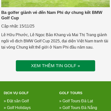
Ba golfer giành vé đến Nam Phi dự chung kết BMW
Golf Cup
Cập nhật: 15/11/25
Lê Hữu Phước, Lê Ngọc Bảo Khang và Mai Thị Trang giành
ngôi vô địch BMW Golf Cup 2025, đại diện Việt Nam tranh tài
tại vòng Chung kết thế giới ở Nam Phi đầu năm sau.
XEM THÊM TIN GOLF »
DỊCH VỤ GOLF
GOLF TOURS
» Đặt sân Golf
» Golf Tours Đà Lạt
» Golf Holidays
» Golf Tours Đà Nẵng