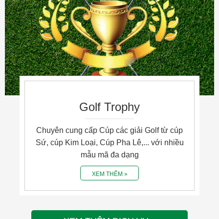
Golf Trophy
Chuyên cung cấp Cúp các giải Golf từ cúp
Sứ, cúp Kim Loại, Cúp Pha Lê,... với nhiều
mẫu mã đa dạng
XEM THÊM »