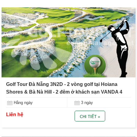
Golf Tour Đà Nẵng 3N2D - 2 vòng golf tại Hoiana
Shores & Bà Nà Hill - 2 đêm ở khách sạn VANDA 4
sao
Hằng ngày
3 ngày
Liên hệ
CHI TIẾT »