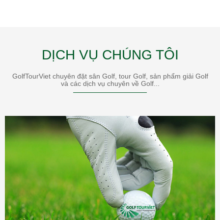
DỊCH VỤ CHÚNG TÔI
GolfTourViet chuyên đặt sân Golf, tour Golf, sản phẩm giải Golf
và các dịch vụ chuyên về Golf...