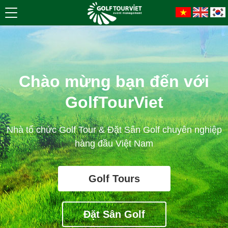
Chào mừng bạn đến với
GolfTourViet
Nhà tổ chức Golf Tour & Đặt Sân Golf chuyên nghiệp
hàng đầu Việt Nam
Golf Tours
Đặt Sân Golf