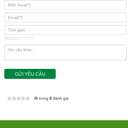
MM/DD/YYYY
/
5
trong
0
đánh giá