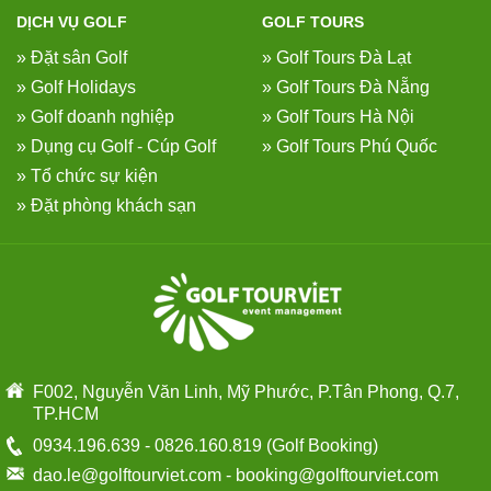
DỊCH VỤ GOLF
GOLF TOURS
» Đặt sân Golf
» Golf Tours Đà Lạt
» Golf Holidays
» Golf Tours Đà Nẵng
» Golf doanh nghiệp
» Golf Tours Hà Nội
» Dụng cụ Golf - Cúp Golf
» Golf Tours Phú Quốc
» Tổ chức sự kiện
» Đặt phòng khách sạn
F002, Nguyễn Văn Linh, Mỹ Phước, P.Tân Phong, Q.7,
TP.HCM
0934.196.639
-
0826.160.819
(Golf Booking)
dao.le@golftourviet.com
-
booking@golftourviet.com