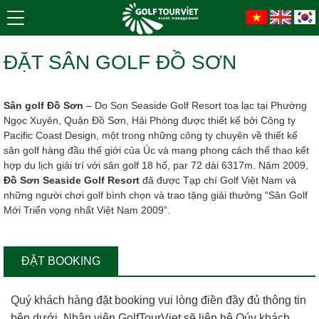
ĐẶT SÂN GOLF ĐỒ SƠN
Sân golf Đồ Sơn
– Do Son Seaside Golf Resort toạ lạc tại Phường
Ngọc Xuyên, Quận Đồ Sơn, Hải Phòng được thiết kế bởi Công ty
Pacific Coast Design, một trong những công ty chuyên về thiết kế
sân golf hàng đầu thế giới của Úc và mang phong cách thể thao kết
hợp du lịch giải trí với sân golf 18 hố, par 72 dài 6317m. Năm 2009,
Đồ Sơn Seaside Golf Resort
đã được Tạp chí Golf Việt Nam và
những người chơi golf bình chọn và trao tặng giải thưởng “Sân Golf
Mới Triển vọng nhất Việt Nam 2009”.
ĐẶT BOOKING
Quý khách hàng đặt booking vui lòng điền đầy đủ thông tin
bên dưới, Nhân viên GolfTourViet sẽ liên hệ Qúy khách