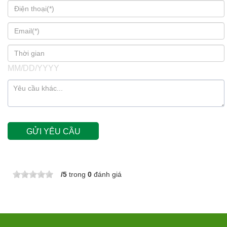
MM/DD/YYYY
/
5
trong
0
đánh giá