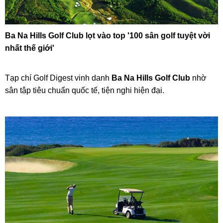
Ba Na Hills Golf Club lọt vào top '100 sân golf tuyệt vời
nhất thế giới'
Tạp chí Golf Digest vinh danh
Ba Na Hills Golf Club
nhờ
sân tập tiêu chuẩn quốc tế, tiện nghi hiện đại.