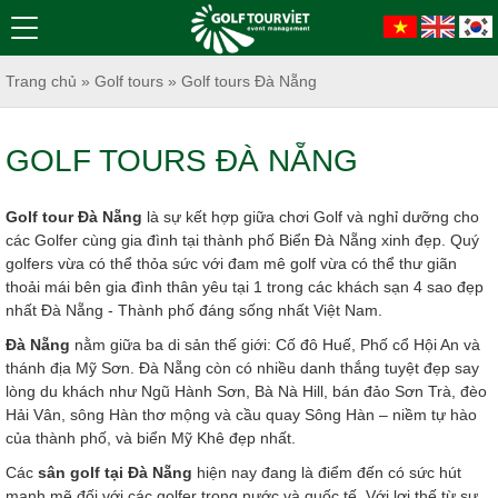
Trang chủ
»
Golf tours
»
Golf tours Đà Nẵng
GOLF TOURS ĐÀ NẴNG
Golf tour Đà Nẵng
là sự kết hợp giữa chơi Golf và nghỉ dưỡng cho
các Golfer cùng gia đình tại thành phố Biển Đà Nẵng xinh đẹp. Quý
golfers vừa có thể thỏa sức với đam mê golf vừa có thể thư giãn
thoải mái bên gia đình thân yêu tại 1 trong các khách sạn 4 sao đẹp
nhất Đà Nẵng - Thành phố đáng sống nhất Việt Nam.
Đà Nẵng
nằm giữa ba di sản thế giới: Cố đô Huế, Phố cổ Hội An và
thánh địa Mỹ Sơn. Đà Nẵng còn có nhiều danh thắng tuyệt đẹp say
lòng du khách như Ngũ Hành Sơn, Bà Nà Hill, bán đảo Sơn Trà, đèo
Hải Vân, sông Hàn thơ mộng và cầu quay Sông Hàn – niềm tự hào
của thành phố, và biển Mỹ Khê đẹp nhất.
Các
sân golf tại Đà Nẵng
hiện nay đang là điểm đến có sức hút
mạnh mẽ đối với các golfer trong nước và quốc tế. Với lợi thế từ sự