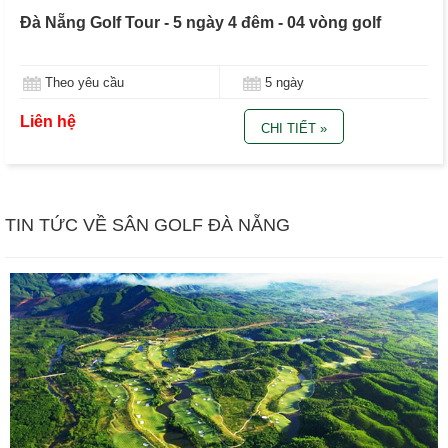
Đà Nẵng Golf Tour - 5 ngày 4 đêm - 04 vòng golf
Theo yêu cầu
5 ngày
Liên hệ
CHI TIẾT »
TIN TỨC VỀ SÂN GOLF
ĐÀ NẴNG