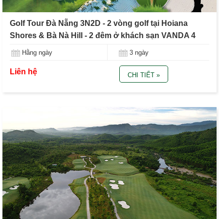
Golf Tour Đà Nẵng 3N2D - 2 vòng golf tại Hoiana
Shores & Bà Nà Hill - 2 đêm ở khách sạn VANDA 4
sao
Hằng ngày
3 ngày
Liên hệ
CHI TIẾT »