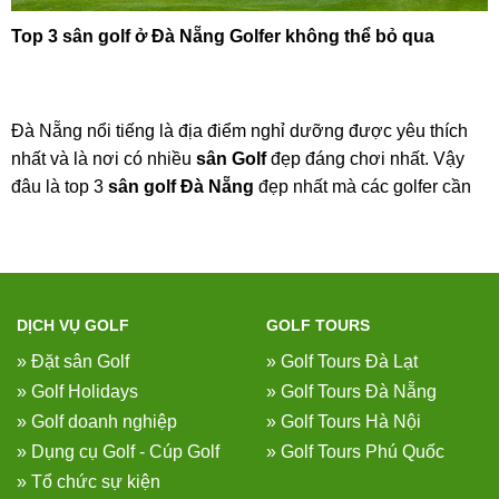
Top 3 sân golf ở Đà Nẵng Golfer không thể bỏ qua
Đà Nẵng nổi tiếng là địa điểm nghỉ dưỡng được yêu thích
nhất và là nơi có nhiều
sân Golf
đẹp đáng chơi nhất. Vậy
đâu là top 3
sân golf Đà Nẵng
đẹp nhất mà các golfer cần
quan tâm, hãy cùng chúng tôi tìm hiểu trong bài viết này.
DỊCH VỤ GOLF
GOLF TOURS
» Đặt sân Golf
» Golf Tours Đà Lạt
» Golf Holidays
» Golf Tours Đà Nẵng
» Golf doanh nghiệp
» Golf Tours Hà Nội
» Dụng cụ Golf - Cúp Golf
» Golf Tours Phú Quốc
» Tổ chức sự kiện