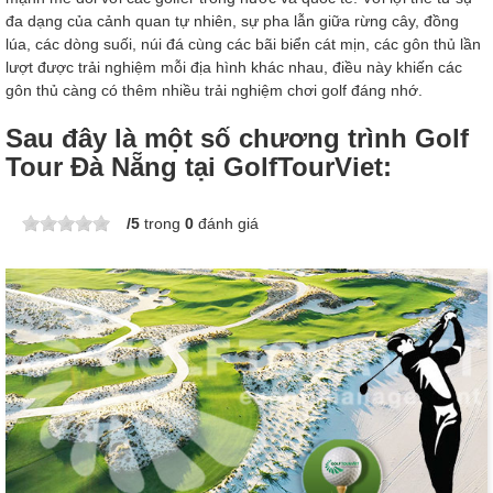
đa dạng của cảnh quan tự nhiên, sự pha lẫn giữa rừng cây, đồng
lúa, các dòng suối, núi đá cùng các bãi biển cát mịn, các gôn thủ lần
lượt được trải nghiệm mỗi địa hình khác nhau, điều này khiến các
gôn thủ càng có thêm nhiều trải nghiệm chơi golf đáng nhớ.
Sau đây là một số chương trình
Golf
Tour Đà Nẵng
tại GolfTourViet:
/
5
trong
0
đánh giá