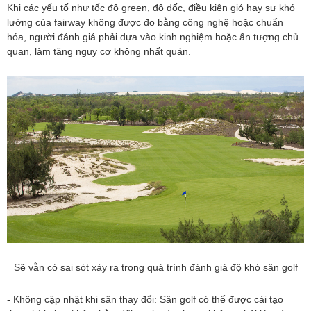
Khi các yếu tố như tốc độ green, độ dốc, điều kiện gió hay sự khó
lường của fairway không được đo bằng công nghệ hoặc chuẩn
hóa, người đánh giá phải dựa vào kinh nghiệm hoặc ấn tượng chủ
quan, làm tăng nguy cơ không nhất quán.
Sẽ vẫn có sai sót xảy ra trong quá trình đánh giá độ khó sân golf
- Không cập nhật khi sân thay đổi: Sân golf có thể được cải tạo