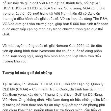
nỗ lực này đã giúp golf Việt Nam gặt hái thành tích, nổi bật là 1
HCV, 1 HCB và 1 HCĐ tại SEA Games. Song song, VGA cũng chú
trọng phát triển đội ngũ trọng tài Việt Nam, hiện đã có đại diện
tham gia điều hành các giải quốc tế. Với sự hợp tác cùng The R&A,
VGA đã đưa golf vào trường học, giúp hơn 5.000 học sinh trên toàn
quốc được tiếp cận bộ môn này trong chương trình giáo dục thể
chất.
Về mặt truyền thông quốc tế, giải Nomura Cup 2024 đã lần đầu
tiên áp dụng hình thức livestream đạt chuẩn quốc tế cùng phần
bình luận song ngữ, nâng tầm hình ảnh golf Việt Nam trên đấu
trường khu vực.
Tương lai của golf đại chúng
Tại sự kiện, TS. Aylwin Tai CCM, CCE, Chủ tịch Hiệp hội Quản lý
CLB Mỹ (CMAA) – Chi nhánh Trung Quốc, đã trình bày tầm nhìn
đầy tham vọng: xây dựng “Thung lũng Silicon Golf” tại Đà Nẵng,
Việt Nam. Ông khẳng định, Việt Nam đang sở hữu những điều kiện
lý tưởng để hiện thực hóa dự án này: quỹ đất tự nhiên phong phú
còn chưa khai thác, nguồn nhân lực trẻ thông minh, cầu tiến và