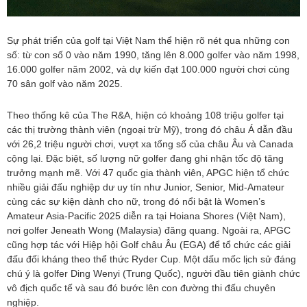
Sự phát triển của golf tại Việt Nam thể hiện rõ nét qua những con
số: từ con số 0 vào năm 1990, tăng lên 8.000 golfer vào năm 1998,
16.000 golfer năm 2002, và dự kiến đạt 100.000 người chơi cùng
70 sân golf vào năm 2025.
Theo thống kê của The R&A, hiện có khoảng 108 triệu golfer tại
các thị trường thành viên (ngoại trừ Mỹ), trong đó châu Á dẫn đầu
với 26,2 triệu người chơi, vượt xa tổng số của châu Âu và Canada
cộng lại. Đặc biệt, số lượng nữ golfer đang ghi nhận tốc độ tăng
trưởng mạnh mẽ. Với 47 quốc gia thành viên, APGC hiện tổ chức
nhiều giải đấu nghiệp dư uy tín như Junior, Senior, Mid-Amateur
cùng các sự kiện dành cho nữ, trong đó nổi bật là Women’s
Amateur Asia-Pacific 2025 diễn ra tại Hoiana Shores (Việt Nam),
nơi golfer Jeneath Wong (Malaysia) đăng quang. Ngoài ra, APGC
cũng hợp tác với Hiệp hội Golf châu Âu (EGA) để tổ chức các giải
đấu đối kháng theo thể thức Ryder Cup. Một dấu mốc lịch sử đáng
chú ý là golfer Ding Wenyi (Trung Quốc), người đầu tiên giành chức
vô địch quốc tế và sau đó bước lên con đường thi đấu chuyên
nghiệp.