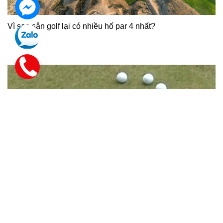
Vì sao sân golf lại có nhiều hố par 4 nhất?
Công thức phân chia bóng độc đáo: Chiến lược tập luyện
sáng tạo của Billy Horschel