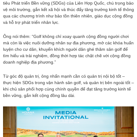
tiêu Phát triển Bền vững (SDGs) của Liên Hợp Quốc, chú trọng bảo
vệ môi trường, gắn kết xã hội và thúc đẩy tăng trưởng kinh tế thông
qua các chương trình như bảo tồn thiên nhiên, giáo dục cộng đồng
và hỗ trợ phát triển nhân lực.
Ông nói thêm: “Golf không chỉ xoay quanh cộng đồng người chơi
mà còn là việc nuôi dưỡng nhân sự địa phương, mở các khóa huấn
luyện cho cư dân, khuyến khích người dân ghé thăm sân golf để
tìm hiểu và trải nghiệm, đồng thời hợp tác chặt chẽ với cộng đồng
doanh nghiệp địa phương.”
Từ góc độ quản trị, ông nhấn mạnh cần có quản trị nội bộ tốt –
thực hiện SDGs trong vận hành sân golf, và quản trị bên ngoài tốt –
khi chủ sân phối hợp cùng chính quyền để đạt tăng trưởng kinh tế
bền vững, gắn kết cộng đồng lâu dài.