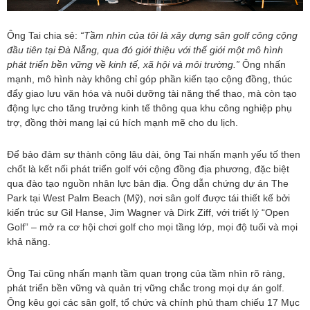
Ông Tai chia sẻ:
“Tầm nhìn của tôi là xây dựng sân golf công cộng
đầu tiên tại Đà Nẵng, qua đó giới thiệu với thế giới một mô hình
phát triển bền vững về kinh tế, xã hội và môi trường.”
Ông nhấn
mạnh, mô hình này không chỉ góp phần kiến tạo cộng đồng, thúc
đẩy giao lưu văn hóa và nuôi dưỡng tài năng thể thao, mà còn tạo
động lực cho tăng trưởng kinh tế thông qua khu công nghiệp phụ
trợ, đồng thời mang lại cú hích mạnh mẽ cho du lịch.
Để bảo đảm sự thành công lâu dài, ông Tai nhấn mạnh yếu tố then
chốt là kết nối phát triển golf với cộng đồng địa phương, đặc biệt
qua đào tạo nguồn nhân lực bản địa. Ông dẫn chứng dự án The
Park tại West Palm Beach (Mỹ), nơi sân golf được tái thiết kế bởi
kiến trúc sư Gil Hanse, Jim Wagner và Dirk Ziff, với triết lý “Open
Golf” – mở ra cơ hội chơi golf cho mọi tầng lớp, mọi độ tuổi và mọi
khả năng.
Ông Tai cũng nhấn mạnh tầm quan trọng của tầm nhìn rõ ràng,
phát triển bền vững và quản trị vững chắc trong mọi dự án golf.
Ông kêu gọi các sân golf, tổ chức và chính phủ tham chiếu 17 Mục