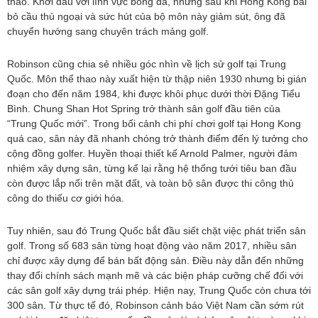
thao. Khởi đầu với lĩnh vực bóng đá, nhưng sau khi Hong Kong bãi
bỏ cầu thủ ngoại và sức hút của bộ môn này giảm sút, ông đã
chuyển hướng sang chuyên trách mảng golf.
Robinson cũng chia sẻ nhiều góc nhìn về lịch sử golf tại Trung
Quốc. Môn thể thao này xuất hiện từ thập niên 1930 nhưng bị gián
đoạn cho đến năm 1984, khi được khôi phục dưới thời Đặng Tiểu
Bình. Chung Shan Hot Spring trở thành sân golf đầu tiên của
“Trung Quốc mới”. Trong bối cảnh chi phí chơi golf tại Hong Kong
quá cao, sân này đã nhanh chóng trở thành điểm đến lý tưởng cho
cộng đồng golfer. Huyền thoại thiết kế Arnold Palmer, người đảm
nhiệm xây dựng sân, từng kể lại rằng hệ thống tưới tiêu ban đầu
còn được lắp nổi trên mặt đất, và toàn bộ sân được thi công thủ
công do thiếu cơ giới hóa.
Tuy nhiên, sau đó Trung Quốc bắt đầu siết chặt việc phát triển sân
golf. Trong số 683 sân từng hoạt động vào năm 2017, nhiều sân
chỉ được xây dựng để bán bất động sản. Điều này dẫn đến những
thay đổi chính sách mạnh mẽ và các biện pháp cưỡng chế đối với
các sân golf xây dựng trái phép. Hiện nay, Trung Quốc còn chưa tới
300 sân. Từ thực tế đó, Robinson cảnh báo Việt Nam cần sớm rút