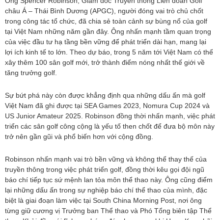
Ông Spencer Robinson, Giám đốc Truyền thông Liên đoàn Golf
châu Á – Thái Bình Dương (APGC), người đóng vai trò chủ chốt
trong công tác tổ chức, đã chia sẻ toàn cảnh sự bùng nổ của golf
tại Việt Nam những năm gần đây. Ông nhấn mạnh tầm quan trọng
của việc đầu tư hạ tầng bền vững để phát triển dài hạn, mang lại
lợi ích kinh tế to lớn. Theo dự báo, trong 5 năm tới Việt Nam có thể
xây thêm 100 sân golf mới, trở thành điểm nóng nhất thế giới về
tăng trưởng golf.
Sự bứt phá này còn được khẳng định qua những dấu ấn mà golf
Việt Nam đã ghi được tại SEA Games 2023, Nomura Cup 2024 và
US Junior Amateur 2025. Robinson đồng thời nhấn mạnh, việc phát
triển các sân golf công cộng là yếu tố then chốt để đưa bộ môn này
trở nên gần gũi và phổ biến hơn với cộng đồng.
Robinson nhấn mạnh vai trò bền vững và không thể thay thế của
truyền thông trong việc phát triển golf, đồng thời kêu gọi đội ngũ
báo chí tiếp tục sứ mệnh lan tỏa môn thể thao này. Ông cũng điểm
lại những dấu ấn trong sự nghiệp báo chí thể thao của mình, đặc
biệt là giai đoạn làm việc tại South China Morning Post, nơi ông
từng giữ cương vị Trưởng ban Thể thao và Phó Tổng biên tập Thể