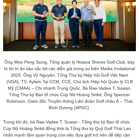
Ông Wee Peng Siong, Tổng quản lý Hoiana Shores Golf Club, bày
tỏ lời tri ân sâu sắc tới các diễn giả trong sự kiện Media Invitational
2025: Ông Vũ Nguyên, Tổng Thư ký Hiệp hội Golf Việt Nam
(VGA), TS. Aylwin Tai CCM, CCE, Chủ tịch Hiệp hội Quản lý CLB
Mỹ (CMAA) – Chi nhánh Trung Quốc, Bà Rae-Vadee T. Suwan,
Tổng Thư ký Ban tổ chức Cúp Nữ Hoàng Sirikit, Ông Spencer
Robinson, Giám đốc Truyền thông Liên đoàn Golf châu Á – Thái
Bình Dương (APGC).
Trong khi đó, bà Rae-Vadee T. Suwan - Tổng thư ký Ban tổ chức
Cúp Nữ Hoàng Sirikit đồng thời là Tổng thư ký Quỹ Golf Thái Lan
nhấn mạnh tầm quan trọng của việc đưa golf trở nên dễ tiếp cận