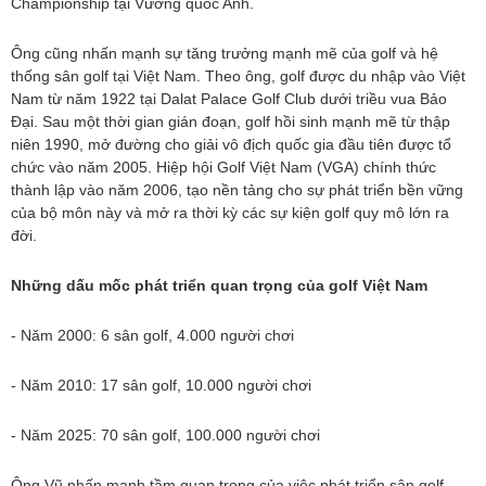
Championship tại Vương quốc Anh.
Ông cũng nhấn mạnh sự tăng trưởng mạnh mẽ của golf và hệ
thống sân golf tại Việt Nam. Theo ông, golf được du nhập vào Việt
Nam từ năm 1922 tại Dalat Palace Golf Club dưới triều vua Bảo
Đại. Sau một thời gian gián đoạn, golf hồi sinh mạnh mẽ từ thập
niên 1990, mở đường cho giải vô địch quốc gia đầu tiên được tổ
chức vào năm 2005. Hiệp hội Golf Việt Nam (VGA) chính thức
thành lập vào năm 2006, tạo nền tảng cho sự phát triển bền vững
của bộ môn này và mở ra thời kỳ các sự kiện golf quy mô lớn ra
đời.
Những dấu mốc phát triển quan trọng của golf Việt Nam
- Năm 2000: 6 sân golf, 4.000 người chơi
- Năm 2010: 17 sân golf, 10.000 người chơi
- Năm 2025: 70 sân golf, 100.000 người chơi
Ông Vũ nhấn mạnh tầm quan trọng của việc phát triển sân golf